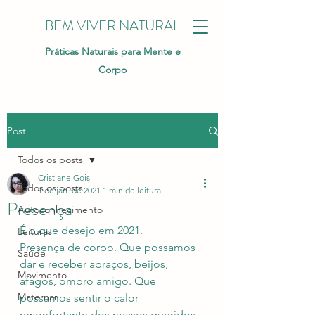
BEM VIVER NATURAL
Práticas Naturais para Mente e
Corpo
Post
Todos os posts
Cristiane Gois
Todos os posts
1 de jan. de 2021
1 min de leitura
Presença
Autoconhecimento
É o que desejo em 2021.
Leituras
Presença de corpo. Que possamos 
Saúde
dar e receber abraços, beijos, 
Movimento
afagos, ombro amigo. Que 
Maternar
possamos sentir o calor 
reconfortante dos nossos queridos.